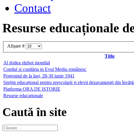
Contact
Resurse educaționale de
Afișare #
Titlu
Al doilea război mondial
Copilul si copilăria in Evul Mediu românesc
Pogromul de la Iași, 28-30 iunie 1941
Sprijin educațional pentru preșcolarii și elevii dezavantajați din învăț
Platforma ORA DE ISTORIE
Resurse educaționale
Caută în site