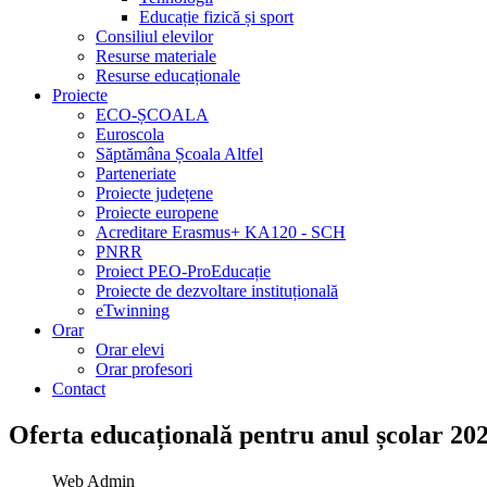
Educație fizică și sport
Consiliul elevilor
Resurse materiale
Resurse educaționale
Proiecte
ECO-ȘCOALA
Euroscola
Săptămâna Școala Altfel
Parteneriate
Proiecte județene
Proiecte europene
Acreditare Erasmus+ KA120 - SCH
PNRR
Proiect PEO-ProEducație
Proiecte de dezvoltare instituțională
eTwinning
Orar
Orar elevi
Orar profesori
Contact
Oferta educațională pentru anul școlar 202
Web Admin