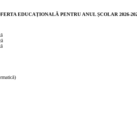
FERTA EDUCAȚIONALĂ PENTRU ANUL ȘCOLAR 2026-20
ză
ză
ză
ormatică)