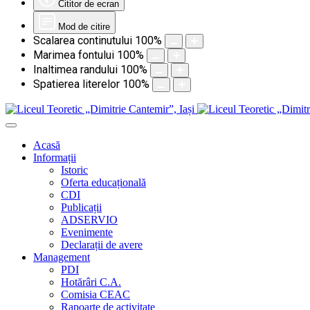
Cititor de ecran
Mod de citire
Scalarea continutului
100
%
Marimea fontului
100
%
Inaltimea randului
100
%
Spatierea literelor
100
%
Acasă
Informații
Istoric
Oferta educațională
CDI
Publicații
ADSERVIO
Evenimente
Declarații de avere
Management
PDI
Hotărâri C.A.
Comisia CEAC
Rapoarte de activitate