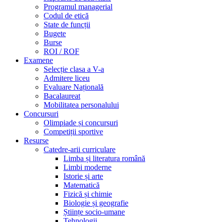
Programul managerial
Codul de etică
State de funcții
Bugete
Burse
ROI / ROF
Examene
Selecție clasa a V-a
Admitere liceu
Evaluare Națională
Bacalaureat
Mobilitatea personalului
Concursuri
Olimpiade și concursuri
Competiții sportive
Resurse
Catedre-arii curriculare
Limba și literatura română
Limbi moderne
Istorie și arte
Matematică
Fizică și chimie
Biologie și geografie
Științe socio-umane
Tehnologii