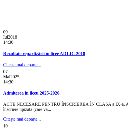
09
Iul
2018
14:30
Rezultate repartizării în licee ADLIC 2018
Citește mai departe...
07
Mai
2025
14:30
Admiterea în liceu 2025-2026
ACTE NECESARE PENTRU ÎNSCRIEREA ÎN CLASA a IX-a, AN ȘCOLAR 20
înscriere tipizată (care va...
Citește mai departe...
10