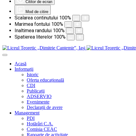
Cititor de ecran
Mod de citire
Scalarea continutului
100
%
Marimea fontului
100
%
Inaltimea randului
100
%
Spatierea literelor
100
%
Acasă
Informații
Istoric
Oferta educațională
CDI
Publicații
ADSERVIO
Evenimente
Declarații de avere
Management
PDI
Hotărâri C.A.
Comisia CEAC
Rapoarte de activitate