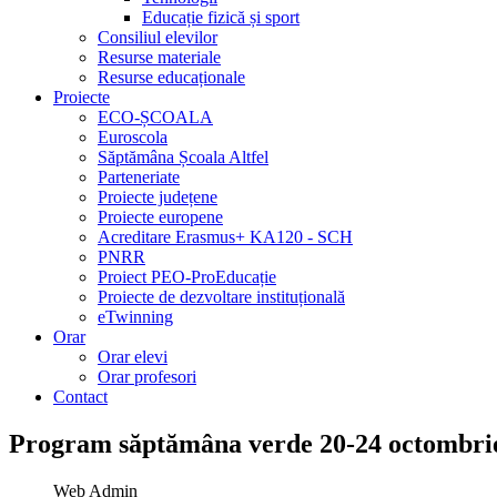
Educație fizică și sport
Consiliul elevilor
Resurse materiale
Resurse educaționale
Proiecte
ECO-ȘCOALA
Euroscola
Săptămâna Școala Altfel
Parteneriate
Proiecte județene
Proiecte europene
Acreditare Erasmus+ KA120 - SCH
PNRR
Proiect PEO-ProEducație
Proiecte de dezvoltare instituțională
eTwinning
Orar
Orar elevi
Orar profesori
Contact
Program săptămâna verde 20-24 octombri
Web Admin