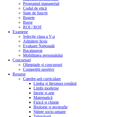
Programul managerial
Codul de etică
State de funcții
Bugete
Burse
ROI / ROF
Examene
Selecție clasa a V-a
Admitere liceu
Evaluare Națională
Bacalaureat
Mobilitatea personalului
Concursuri
Olimpiade și concursuri
Competiții sportive
Resurse
Catedre-arii curriculare
Limba și literatura română
Limbi moderne
Istorie și arte
Matematică
Fizică și chimie
Biologie și geografie
Științe socio-umane
Tehnologii