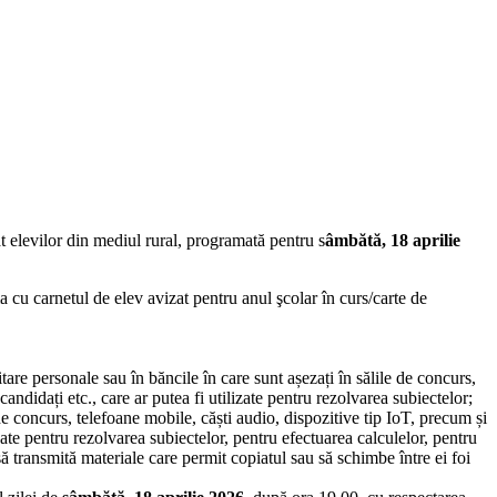
t elevilor din mediul rural, programată pentru s
âmbătă,
18 aprilie
ma cu carnetul de elev avizat pentru anul şcolar în curs/carte de
itare personale sau în băncile în care sunt așezați în sălile de concurs,
andidați etc., care ar putea fi utilizate pentru rezolvarea subiectelor;
 de concurs, telefoane mobile, căști audio, dispozitive tip IoT, precum și
izate pentru rezolvarea subiectelor, pentru efectuarea calculelor, pentru
să transmită materiale care permit copiatul sau să schimbe între ei foi