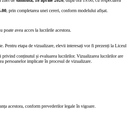
l zilei de
sâmbătă, 18 aprilie 2026
, după ora 19.00, cu respectarea
5.00
, prin completarea unei cereri, conform modelului afișat.
nu poate avea acces la lucrările acestora.
. Pentru etapa de vizualizare, elevii interesați vor fi prezenți la Liceul
i privind conținutul și evaluarea lucrărilor. Vizualizarea lucrărilor are
tea persoanelor implicate în procesul de vizualizare.
ranța acestora, conform prevederilor legale în vigoare.