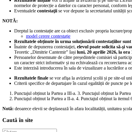
Rezultatele
inițiale
vor fi afişate la avizierul și pe site-ul Lice
normelor de protecție a datelor cu caracter personal, conform leg
Eventualele
contestaţii
se vor depune la secretariatul unității ș
NOTĂ:
Dreptul la contestație are ca obiect exclusiv propria lucrare/prop
model cerere contestație
Rezultatele obținute în urma soluționării contestațiilor sunt 
Înainte de depunerea contestaţiei,
elevul poate solicita să-şi v
Teoretic „Dimitrie Cantemir” Iași
luni, 20 aprilie 2026, la ora
Persoanelor desemnate de către președintele comisiei să participe l
un caracter strict informativ și nu echivalează cu recorectarea ac
Este interzisă introducerea în sala de vizualizare a lucrărilor a o
Rezultatele finale
se vor afişa la avizierul școlii și pe site-ul un
Criterii specifice de departajare în cazul egalității de puncte pe lo
Punctajul obținut la Partea a III-a. 3. Punctajul obținut la Partea 
Punctajul obținut la Partea a II-a. 4. Punctajul obținut la itemul 6
Notă:
deoarece elevii se deplasează în afara localitatății, unitatea șco
Caută în site