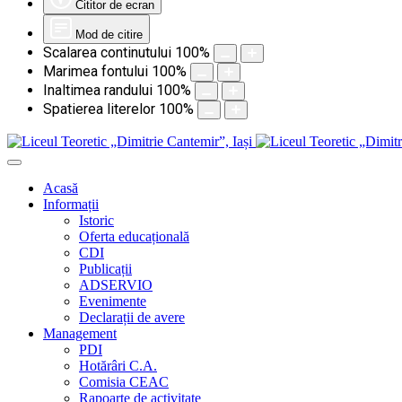
Cititor de ecran
Mod de citire
Scalarea continutului
100
%
Marimea fontului
100
%
Inaltimea randului
100
%
Spatierea literelor
100
%
Acasă
Informații
Istoric
Oferta educațională
CDI
Publicații
ADSERVIO
Evenimente
Declarații de avere
Management
PDI
Hotărâri C.A.
Comisia CEAC
Rapoarte de activitate