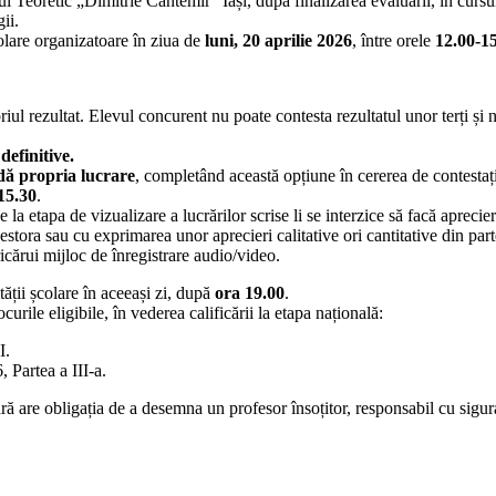
ului Teoretic „Dimitrie Cantemir” Iași, după finalizarea evaluării, în cursu
ii.
colare organizatoare în ziua de
luni, 20 aprilie 2026
, între orele
12.00-1
riul rezultat. Elevul concurent nu poate contesta rezultatul unor terți și 
definitive.
adă propria lucrare
, completând această opțiune în cererea de contestație
 15.30
.
a etapa de vizualizare a lucrărilor scrise li se interzice să facă aprecier
estora sau cu exprimarea unor aprecieri calitative ori cantitative din par
ricărui mijloc de înregistrare audio/video.
ității școlare în aceeași zi, după
ora 19.00
.
curile eligibile, în vederea calificării la etapa națională:
I.
, Partea a III-a.
lară are obligația de a desemna un profesor însoțitor, responsabil cu sigu