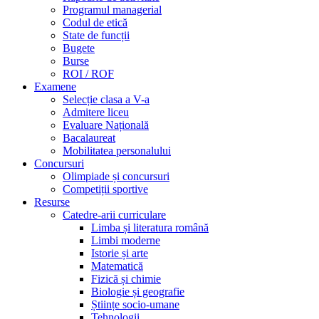
Programul managerial
Codul de etică
State de funcții
Bugete
Burse
ROI / ROF
Examene
Selecție clasa a V-a
Admitere liceu
Evaluare Națională
Bacalaureat
Mobilitatea personalului
Concursuri
Olimpiade și concursuri
Competiții sportive
Resurse
Catedre-arii curriculare
Limba și literatura română
Limbi moderne
Istorie și arte
Matematică
Fizică și chimie
Biologie și geografie
Științe socio-umane
Tehnologii