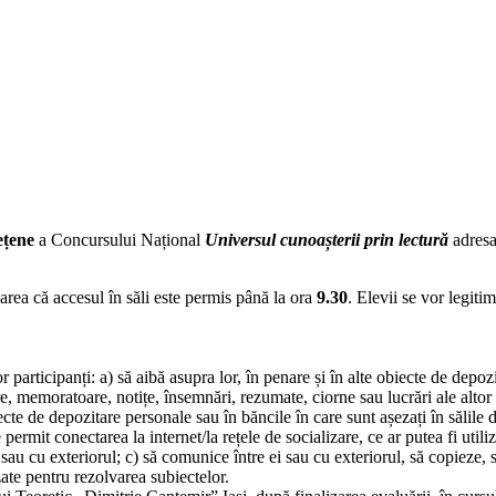
ețene
a Concursului Național
Universul cunoașterii prin lectură
adresa
zarea că accesul în săli este permis până la ora
9.30
. Elevii se vor legiti
or participanți: a) să aibă asupra lor, în penare și în alte obiecte de depoz
re, memoratoare, notițe, însemnări, rezumate, ciorne sau lucrări ale altor c
iecte de depozitare personale sau în băncile în care sunt așezați în sălile
permit conectarea la internet/la rețele de socializare, ce ar putea fi util
 sau cu exteriorul; c) să comunice între ei sau cu exteriorul, să copieze, 
izate pentru rezolvarea subiectelor.