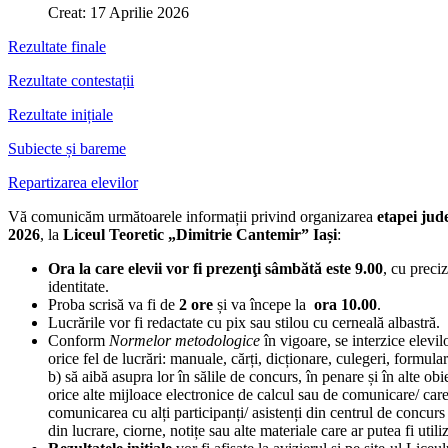
Creat: 17 Aprilie 2026
Rezultate finale
Rezultate contestații
Rezultate inițiale
Subiecte și bareme
Repartizarea elevilor
Vă comunicăm următoarele informații privind organizarea
etapei jud
2026
, la
Liceul Teoretic „Dimitrie Cantemir” Iași
:
Ora la care elevii vor fi prezenţi sâmbătă este 9.00
, cu preci
identitate.
Proba scrisă va fi de
2 ore
și va începe la
ora 10.00
.
Lucrările vor fi redactate cu pix sau stilou cu cerneală albastră.
Conform
Normelor metodologice
în vigoare, se interzice elevil
orice fel de lucrări: manuale, cărți, dicționare, culegeri, formula
b) să aibă asupra lor în sălile de concurs, în penare și în alte ob
orice alte mijloace electronice de calcul sau de comunicare/ care 
comunicarea cu alți participanți/ asistenți din centrul de concurs
din lucrare, ciorne, notițe sau alte materiale care ar putea fi util