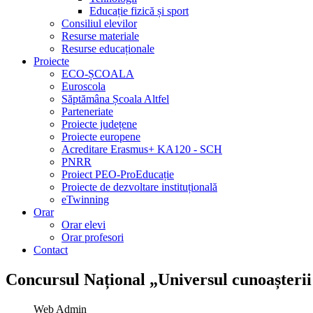
Educație fizică și sport
Consiliul elevilor
Resurse materiale
Resurse educaționale
Proiecte
ECO-ȘCOALA
Euroscola
Săptămâna Școala Altfel
Parteneriate
Proiecte județene
Proiecte europene
Acreditare Erasmus+ KA120 - SCH
PNRR
Proiect PEO-ProEducație
Proiecte de dezvoltare instituțională
eTwinning
Orar
Orar elevi
Orar profesori
Contact
Concursul Național „Universul cunoașterii 
Web Admin